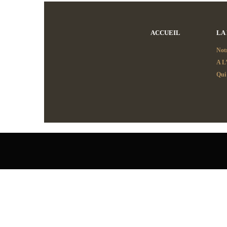
ACCUEIL
LA
Notr
A L’
Qui