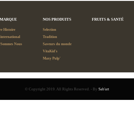
 MARQUE
NOS PRODUITS
FRUITS & SANTÉ
e Histoire
Selection
international
Tradition
 Sommes Nous
Saveurs du monde
VitaKid's
Maxy Pulp'
© Copyright 2019. All Rights Reserved. - By
Sab'art